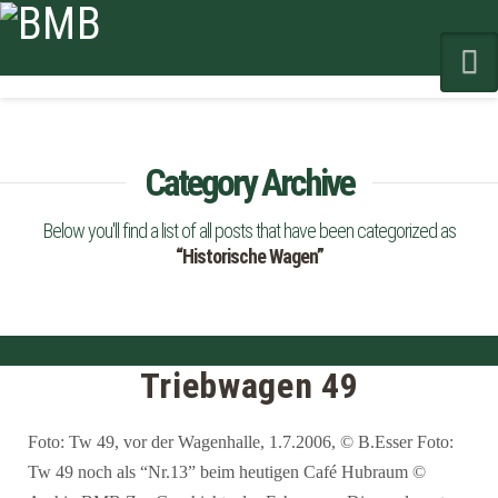
N
Category Archive
Below you'll find a list of all posts that have been categorized as
“Historische Wagen”
Triebwagen 49
Foto: Tw 49, vor der Wagenhalle, 1.7.2006, © B.Esser Foto:
Tw 49 noch als “Nr.13” beim heutigen Café Hubraum ©