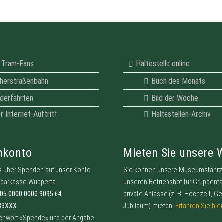
r Tram-Fans
Haltestelle online
herstraßenbahn
Buch des Monats
derfahrten
Bild der Woche
er Internet-Auftritt
Haltestellen-Archiv
nkonto
Mieten Sie unsere
s über Spenden auf unser Konto
Sie können unsere Museumsfahr
sparkasse Wuppertal
unseren Betriebshof für Gruppenf
305 0000 0000 9095 64
private Anlässe (z. B. Hochzeit, Ge
33XXX
Jubiläum) mieten.
Erfahren Sie hie
ichwort »Spende« und der Angabe