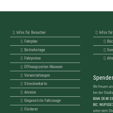
Infos für Besucher
Infos fü
Fahrplan
Büc
Betriebstage
Son
Fahrpreise
Alt
Öffnungszeiten Museum
Veranstaltungen
Spende
Streckenkarte
Wir freuen un
Anreise
bei der Stadt
IBAN: DE48 3
Eingesetzte Fahrzeuge
BIC: WUPSDE
Förderer
unter dem St