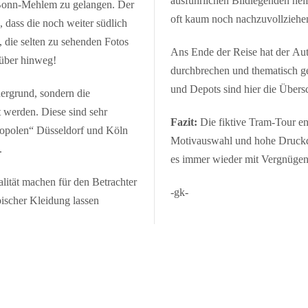
ausführlichen Bildlegenden hel
 Bonn-Mehlem zu gelangen. Der
oft kaum noch nachzuvollziehen
, dass die noch weiter südlich
 die selten zu sehenden Fotos
Ans Ende der Reise hat der Aut
rüber hinweg!
durchbrechen und thematisch ge
und Depots sind hier die Übersc
dergrund, sondern die
t werden. Diese sind sehr
Fazit:
Die fiktive Tram-Tour en
opolen“ Düsseldorf und Köln
Motivauswahl und hohe Druckqua
.
es immer wieder mit Vergnügen 
lität machen für den Betrachter
-gk-
pischer Kleidung lassen